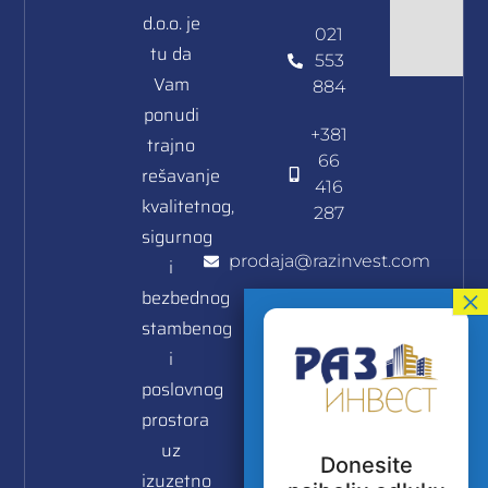
d.o.o. je
021
tu da
553
Vam
884
ponudi
+381
trajno
66
rešavanje
416
kvalitetnog,
287
sigurnog
prodaja@razinvest.com
i
bezbednog
Branka
stambenog
Bajića
i
11a/II
poslovnog
sprat/6
21000
prostora
Нови
uz
Donesite
Сад
izuzetno