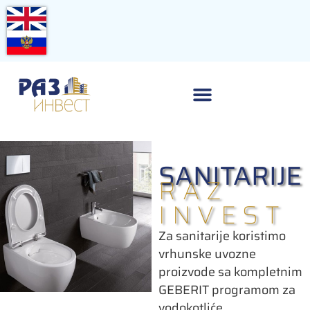
SANITARIJE
RAZ
INVEST
Za sanitarije koristimo
vrhunske uvozne
proizvode sa kompletnim
GEBERIT programom za
vodokotliće.​