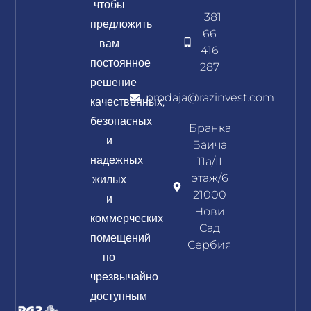
чтобы
+381
предложить
66
вам
416
постоянное
287
решение
prodaja@razinvest.com
качественных,
безопасных
Бранка
и
Баича
надежных
11а/II
жилых
этаж/6
21000
и
Нови
коммерческих
Сад
помещений
Сербия
по
чрезвычайно
доступным