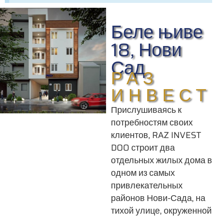
Беле њиве
18, Нови
Сад
РАЗ
ИНВЕСТ
Прислушиваясь к
потребностям своих
клиентов, RAZ INVEST
DOO строит два
отдельных жилых дома в
одном из самых
привлекательных
районов Нови-Сада, на
тихой улице, окруженной