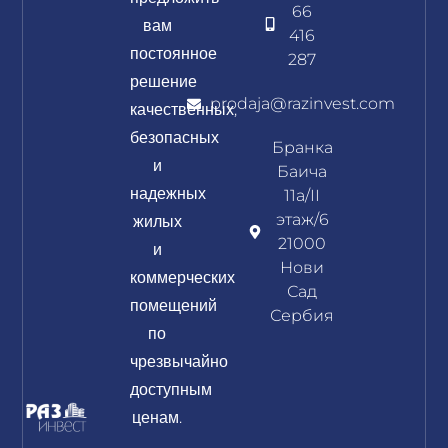
66
вам
416
постоянное
287
решение
prodaja@razinvest.com
качественных,
безопасных
Бранка
и
Баича
надежных
11а/II
жилых
этаж/6
21000
и
Нови
коммерческих
Сад
помещений
Сербия
по
чрезвычайно
доступным
ценам.